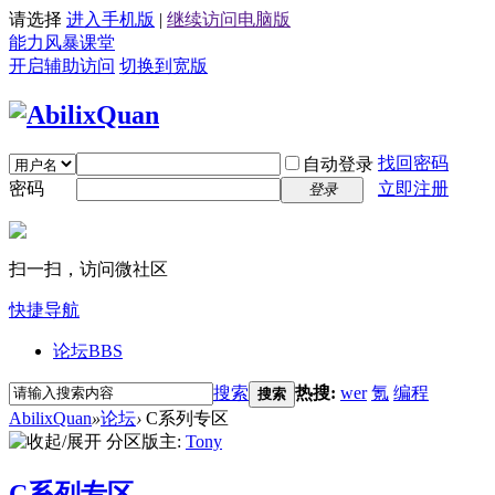
请选择
进入手机版
|
继续访问电脑版
能力风暴课堂
开启辅助访问
切换到宽版
找回密码
自动登录
密码
立即注册
登录
扫一扫，访问微社区
快捷导航
论坛
BBS
搜索
热搜:
wer
氪
编程
搜索
AbilixQuan
»
论坛
›
C系列专区
分区版主:
Tony
C系列专区