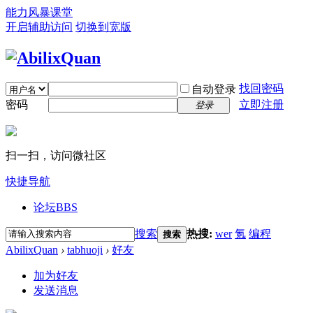
能力风暴课堂
开启辅助访问
切换到宽版
找回密码
自动登录
密码
立即注册
登录
扫一扫，访问微社区
快捷导航
论坛
BBS
搜索
热搜:
wer
氪
编程
搜索
AbilixQuan
›
tabhuoji
›
好友
加为好友
发送消息